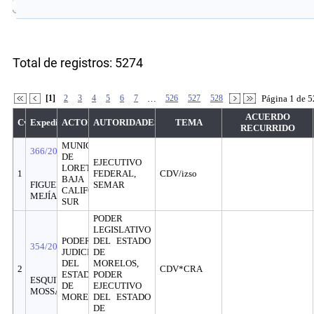
Total de registros: 5274
[1]
2
3
4
5
6
7
…
526
527
528
Página 1 de 5
ACUERDO
Cvo
Expediente
ACTOR
AUTORIDADES
TEMA
RECURRIDO
MUNICIPIO
366/2026
DE
EJECUTIVO
LORETO,
1
FEDERAL,
CDV/izso
BAJA
FIGUEROA
SEMAR
CALIFORNIA
MEJÍA
SUR
PODER
LEGISLATIVO
PODER
DEL ESTADO
354/2026
JUDICIAL
DE
DEL
MORELOS,
2
CDV*CRA
ESTADO
PODER
ESQUIVEL
DE
EJECUTIVO
MOSSA
MORELOS
DEL ESTADO
DE