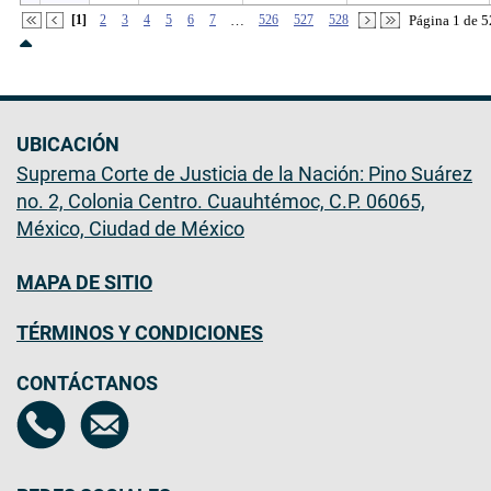
[1]
2
3
4
5
6
7
…
526
527
528
Página 1 de 5
UBICACIÓN
Suprema Corte de Justicia de la Nación: Pino Suárez
no. 2, Colonia Centro. Cuauhtémoc, C.P. 06065,
México, Ciudad de México
MAPA DE SITIO
TÉRMINOS Y CONDICIONES
CONTÁCTANOS