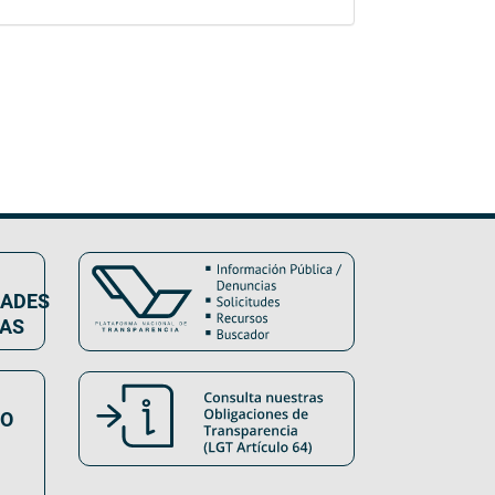
DADES
VAS
SO