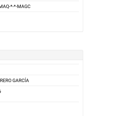
MAQ-*-*-MAGC
RRERO GARCÍA
6