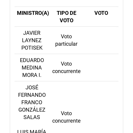
MINISTRO(A)
TIPO DE
VOTO
VOTO
JAVIER
Voto
LAYNEZ
particular
POTISEK
EDUARDO
Voto
MEDINA
concurrente
MORA I.
JOSÉ
FERNANDO
FRANCO
GONZÁLEZ
Voto
SALAS
concurrente
LUIS MARÍA